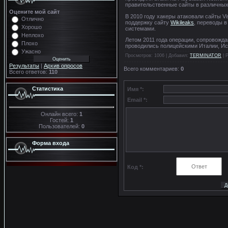
правительственные сайты в различных
Оцените мой сайт
В 2010 году хакеры атаковали сайты Vi
Отлично
поддержку сайту
Wikileaks
, переводы 
Хорошо
системами.
Неплохо
Летом 2011 года операции, сопровожд
Плохо
проводились полицейскими Италии, Исп
Ужасно
Просмотров
: 1006 |
Добавил
:
TERMINATOR
|
Р
Результаты
|
Архив опросов
Всего комментариев
:
0
Всего ответов:
110
Статистика
Имя *:
Email *:
Онлайн всего:
1
Гостей:
1
Пользователей:
0
Форма входа
Код *: