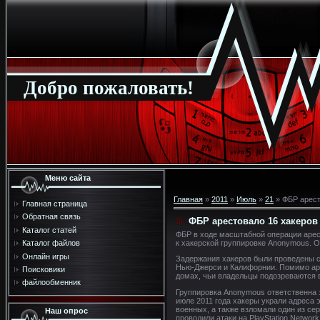
Добро пожаловать!
Меню сайта
Главная
»
2011
»
Июль
»
21
» ФБР арест
Главная страница
Обратная связь
ФБР арестовало 16 хакеров
Каталог статей
ФБР в ходе масштабной операции арес
к хакерской группировке Anonymous. 
Каталог файлов
Онлайн игры
Задержания хакеров были проведены ср
Нью-Джерси и Калифорнии. Помимо аре
Поисковики
домах, чьи владельцы подозреваются 
файлообменник
Группировка Anonymous ответственна з
июле 2011 года хакеры украли адреса 
военных, а также взломали один из се
Наш опрос
проводили атаки на PlayStation Network 