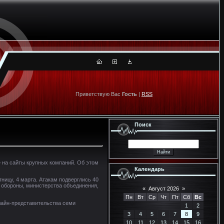
Приветствую Вас
Гость
|
RSS
Поиск
е на сайты крупных компаний. Об этом
Календарь
ницу, 4 марта. Атакам подверглись 40
а обороны, министерства объединения,
«
Август 2026
»
Пн
Вт
Ср
Чт
Пт
Сб
Вс
нлайн-представительства семи
1
2
3
4
5
6
7
8
9
10
11
12
13
14
15
16