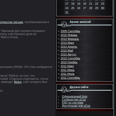
17
18
19
20
21
22
23
24
25
26
27
28
29
30
31
Архив записей
открытом письме
, опубликованном в
. Причиной для соответствующего
2009 Сентябрь
личить собственную долю во
2010 Январь
Mail.ru Group.
2010 Февраль
2010 Март
2010 Апрель
2010 Май
2010 Август
2010 Сентябрь
2010 Ноябрь
2011 Март
укозаписи (RIAA). Об этом сообщается
2011 Июнь
2011 Июль
писок" RIAA из-за того, что
2011 Сентябрь
телей. Отдельно отмечается, что из
я приводит
Mulve
, сайт которого был
Друзья сайта
А".
Официальный блог
Сообщество uCoz
FAQ по системе
Инструкции для uCoz