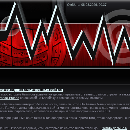
Суббота, 08.08.2026, 20:37
есятки правительственных сайтов
аках, которые были совершены на десятки правительственных сайтов страны, а такж
rance-Presse
со ссылкой на Корейскую комиссию по коммуникациям.
обеспечении интернет-безопасности, заявила, что DDoS-атаки были совершены в пят
ского Голубого дома, официальные сайты министерства иностранных дел, министерств
гентства, парламента, налоговой инспекции и сайт вооруженных сил США.
 их официальный сайт также была совершена атака. Кроме того, атаке подверглись о
нить. Известно однако, что некоторые из сайтов вновь стали до
...
Читать дальше »