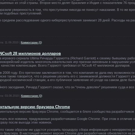
ошенных из этой страны. Второе место делят Бразилия и Индия с показателем 76 проц
азили уверенность в том, что преступники никогда не понесут наказание. В то же вр
ами подобных преступлений.
в среднем расследование одного киберпреступления занимает 28 дней. Расходы на р
та:
11.09.2010
|
Комментарии (0)
 NCsoft 28 миллионов долларов
а игрового сериала Ultima Ричарда Гэрриотта (Richard Garriott) к своему бывшему ра
нокорейский издатель многопользовательских игр признан виновным в нарушении усл
 качестве компенсации. Всего Гэрриотт требовал от NCsoft 47 миллионов долларов.
в 2008 году. Его претензии заключаются в том, что компания не дала ему возможности
В иске также говорится, что о решении уволить его с занимаемой должности Гэрриотт у
родной космической станции, а его публичное заявление об уходе на самом деле был
ного заседания, Ричард Гэрриотт сказал, что он "очень доволен" решением суда и воз
та:
03.08.2010
|
Комментарии (0)
ентальную версию браузера Chrome
ментальную версию браузера Chrome, сообщается в блоге сообщества разработчиков
ючать все новинки, придуманные разработчиками Google Chrome. При этом в отличие о
сразу после выхода этих новинок.
то таким образом им удастся ускорить процедуру сбора информации о некорректно ра
о браузера. В настоящий момент версия Chrome для разработчиков обновляется на ре