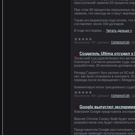
преступлений заявили 83 процента опр
При этом 80 процентов опрошенных выр
заявили, что никогда не станут жертв
Также исследователи подсчитали, что 
составляют около 334 долларов.
В ходе исследова
...
Читать дальше »
Просмотров:
597
|
Добавил:
TERMINATOR
|
Да
Создатель Ultima отсудил у
Техасский суд удовлетворил иск автор
Gamespot. Согласно решению суда, юж
разработчику 28 миллионов долларов в
Ричард Гэрриотт был уволен из NCsoft 
лет, как было оговорено в контракте. 
периода после возвращения с Междуна
Комментируя итоги трехдневного судеб
Просмотров:
660
|
Добавил:
TERMINATOR
|
Да
Google выпустил эксперим
Компания Google представила экспери
Версия Chrome Canary Build будет вкл
разработчиков она будет обновляться 
Представители Google рассчитывают, ч
которым приводит использование новог