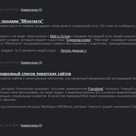
та:
07.03.2011
|
Комментарии (0)
т продажи "ВКонтакте"
открестился от планов продавать свою долю в социальной сети. Об этом он сообщил в
нирует и не ведет переговоров с
Mail.ru Group
о продаже последней всех акций соцсети
рнет-холдинг, который владеет соцсетями "
Одноклассники
", "Мой мир", планирует уве
 что "ВКонтакте" не разрабатывает совместных проектов с соцсетями, принадлежащими 
T, владеет 32,5 процента акций соцсе
...
Читать дальше »
та:
07.03.2011
|
Комментарии (0)
ународный список пиратских сайтов
список сайтов с нелегальным контентом, составленный Американской ассоциацией зв
 которую Torrentfreak называет, "русским эквивалентом
Facebook
" попала в "черный с
 только свои фотографии, но также аудио- и видеоматериалы без согласия правооблада
помощью специальных клиентов. В качестве примера RIAA такой программы-скачивател
с законом.
я русскоязычные ресурсы Mp3ninja и MP3fiesta, которые "наносят ущерб экономике СШ
та:
14.11.2010
|
Комментарии (0)