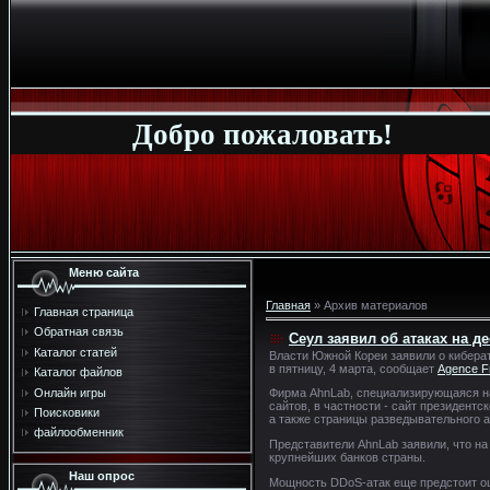
Добро пожаловать!
Меню сайта
Главная
»
Архив материалов
Главная страница
Обратная связь
Сеул заявил об атаках на д
Каталог статей
Власти Южной Кореи заявили о киберат
в пятницу, 4 марта, сообщает
Agence F
Каталог файлов
Онлайн игры
Фирма AhnLab, специализирующаяся на 
сайтов, в частности - сайт президент
Поисковики
а также страницы разведывательного а
файлообменник
Представители AhnLab заявили, что на
крупнейших банков страны.
Наш опрос
Мощность DDoS-атак еще предстоит оце