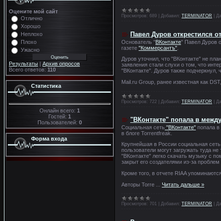
Оцените мой сайт
Просмотров:
689
|
Добавил:
TERMINATOR
|
Да
Отлично
Хорошо
Павел Дуров открестился о
Неплохо
Основатель "
ВКонтакте
" Павел Дуров 
Плохо
газете
"Коммерсантъ"
.
Ужасно
Дуров уточнил, что "ВКонтакте" не пла
Результаты
|
Архив опросов
заявления стали слухи о том, что инте
Всего ответов:
110
"ВКонтакте". Дуров также подчеркнул,
Mail.ru Group, ранее известная как DS
Статистика
Просмотров:
722
|
Добавил:
TERMINATOR
|
Да
Онлайн всего:
1
Гостей:
1
"ВКонтакте" попала в межд
Пользователей:
0
Социальная сеть
"ВКонтакте"
попала в 
в блоге Torrentfreak.
Форма входа
Крупнейшая в России социальная сеть,
пользователи могут загружать туда не
"ВКонтакте" легко скачать музыку с 
закрыт его создателями из-за проблем 
Кроме того, в отчете RIAA упоминаютс
Авторы Torre
...
Читать дальше »
Просмотров:
701
|
Добавил:
TERMINATOR
|
Да