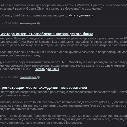
uild на английском языке для операционной системы Windows. При этом из первой ве
нтальной версии Google Chrome в качестве браузера "по умолчанию".
о Canary Build была создана специально для
...
Читать дальше »
та:
03.08.2010
|
Комментарии (0)
низатора интернет-ограбления шотландского банка
ено дело Виктора Плещука, который считается одним из организаторов кражи почти 1
надлежащей Royal Bank of Scotland. Как сообщается на сайте Генпрокуратуры РФ, об
чем его дело было выделено в отдельное производство и будет рассмотрено в особом 
 года, предъявлены обвинения в краже в особо крупном размере, в неправомерном до
авляющих банковскую тайну.
щук вместе с соучастниками взломал сеть RBS WorldPay и скопировал данные о владел
ми информации были изготовлены поддельные платежные карты, с помощью которых 
в, расположенных в 2
...
Читать дальше »
та:
03.08.2010
|
Комментарии (0)
с регистрации местонахождения пользователей
 подтвердила разработку сервиса регистрации местоположения пользователей. Соот
ил о новом сервисе.
обильной версии сайта touch.facebook.com появился раздел "места" (places). Добавлен
Оказалось, что сайт пытался заполнить раздел под названием "places", а поскольку с
щение об ошибке и "зависал".
или, что новый сервис Facebook будет получать данные о местонахождении пользов
пециальном разделе сайта пользователям будет предлагаться список мест, находящих
ных заведениях, как это делается в сервисе foursquare.