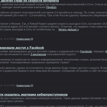
 десятке стран по скорости интернета
 с наиболее высокой средней скоростью подключения пользователей к Сети. Список из
т, приводит мониторинговая компания
Pingdom
.
сийских интернет-пользователей составила 2,6 мегабита в секунду. По этому показа
и Испанией (26-е место - 2,8 мегабита). При этом России удалось превысить общемиро
онконг и Япония. Так, в Южной Корее средняя скорость выхода в Сеть составляет 16,6
тически вдвое (8,6 и 8 мегабит соответственно). Отметим, что недавно стало известн
ей страны выходом в Сеть по гигабитному ка
...
Читать дальше »
та:
14.11.2010
|
Комментарии (0)
кировали доступ к Facebook
ноября заблокировало доступ жителей страны к социальной сети
Facebook
, передает
A
ране насчитывается около
3 миллионов
пользователей соцсети.
 чиновник из комиссии по связи и информационным технологиям страны, решение был
acebook "консервативных моральных принципов страны".
ый характер, однако не уточняется, когда именно будет открыт доступ к соцсети. В 
з Саудовской Аравии в окне браузера всплывает сообщение об ошибке и сайт не откр
та:
14.11.2010
|
Комментарии (0)
ети оказались жертвами киберпреступников
 бы раз становились жертвами киберпреступников. Такие данные привел Symantec по 
ьном пресс-релизе
.
о ПО и мошенничества с кредитными картами страдают жители Китая. О том, что они 