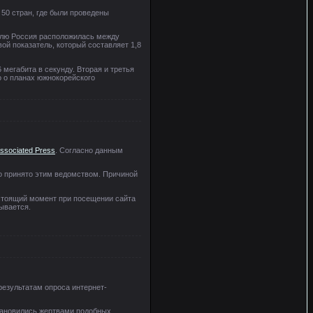
 50 стран, где были проведены
телю Россия расположилась между
вой показатель, который составляет 1,8
 мегабита в секунду. Вторая и третья
о о планах южнокорейского
ssociated Press
. Согласно данным
о принято этим ведомством. Причиной
настоящий момент при посещении сайта
ывается.
результатам опроса интернет-
становились жертвами подобных