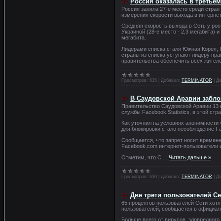
Россия оказалась в третьем
Россия заняла 27-е место среди стран
измерения скорости выхода в интерне
Средняя скорость выхода в Сеть у рос
Украиной (28-е место - 2,3 мегабита) 
мегабита.
Лидерами списка стали Южная Корея, Г
страны из списка уступают лидеру прак
правительства обеспечить всех жител
Просмотров:
635
|
Добавил:
TERMINATOR
|
Да
В Cаудовской Аравии забло
Правительство Саудовской Аравии 13 
службы Facebook Statistics, в этой ст
Как уточнил на условиях анонимности
для блокировки стало несоблюдение F
Сообщается, что запрет носит временн
Facebook.com интернет-пользователи и
Отметим, что С
...
Читать дальше »
Просмотров:
630
|
Добавил:
TERMINATOR
|
Да
Две трети пользователей С
65 процентов пользователей Сети хотя
пользователей, сообщается в официал
Больше всего от вирусов, зловредног