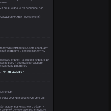
ентов.
емя лишь 3 процента респондентов
асследование этих преступлений
ботодателю компании NCsoft, сообщает
овий контракта и обязан выплатить
 продать опцион на акции в течение 10
знал во время восстановительного
о написано издателем.
...
Читать дальше »
 Chromium.
т бета-версии и версии Chrome для
ботающих новинках или о сбоях, к
гулярной основе один раз в неделю.