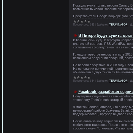
Пока доступна только версия Canary B
возможность использования экспериме
Представители Google подчеркнули, чт
Просмотров:
643
|
Добавил:
TERMINATOR
|
Да
В Питере будут судить орга
В Калининский суд Петербурга направл
платежной системы RBS WorldPay, при
соглашение со следствием, в связи с 
Плещуку, арестованному в марте 2010
незаконном получении сведений, сост
По версии следствия, в 2008 году Пле
На основании полученной преступника
обналичена в двух тысячах банкомато
Просмотров:
644
|
Добавил:
TERMINATOR
|
Да
Facebook разработал серви
Популярная социальная сеть Facebook
техноблогу TechCrunch, который сообщ
9 мая техноблог написал, что в коде м
некорректной работе браузера Safari. 
поддерживалась, браузер выдавал сооб
После анализа кода журналисты выясн
мобильного телефона. После этого в с
соцсети смогут "отмечаться" в популяр