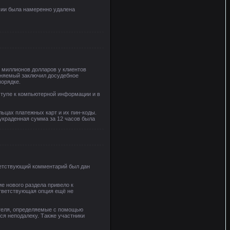
рсии была намеренно удалена
0 миллионов долларов у клиентов
виняемый заключил досудебное
порядке.
ступе к компьютерной информации и в
ьцах платежных карт и их пин-коды.
украденная сумма за 12 часов была
ветствующий комментарий был дан
ие нового раздела привело к
оответствующая опция ещё не
ателя, определяемые с помощью
ся неподалеку. Также участники